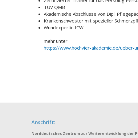
Zertifizierter Trainer für das Persolog Pers
TÜV QMB
Akademische Abschlüsse von Dipl. Pflegep
Krankenschwester mit spezieller Schmerzpf
Wundexpertin ICW
mehr unter
https://www.hochvier-akademie.de/ueber-u
Anschrift:
Norddeutsches Zentrum zur Weiterentwicklung der Pf