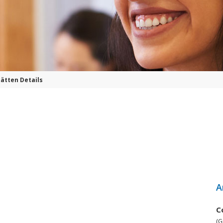
ätten Details
A
C
(G