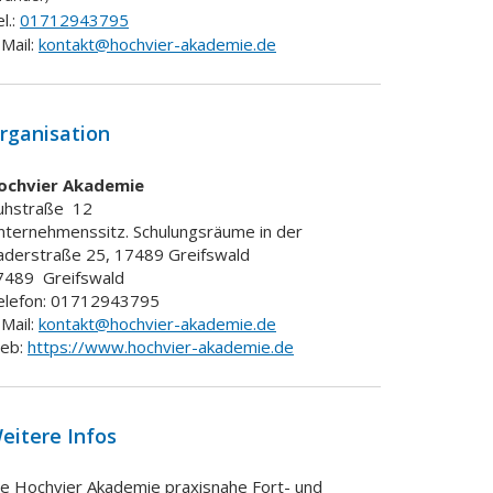
l.:
01712943795
Mail:
kontakt@hochvier-akademie.de
rganisation
ochvier Akademie
uhstraße
12
nternehmenssitz. Schulungsräume in der
aderstraße 25, 17489 Greifswald
7489
Greifswald
elefon: 01712943795
Mail:
kontakt@hochvier-akademie.de
eb:
https://www.hochvier-akademie.de
eitere Infos
ie Hochvier Akademie praxisnahe Fort- und