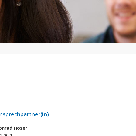
nsprechpartner(in)
onrad Hoser
ründer)