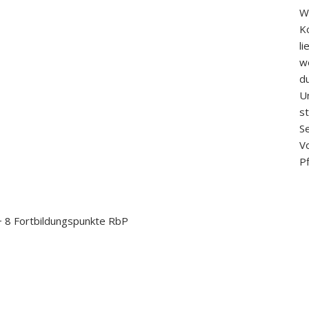
W
K
li
w
d
Un
s
S
V
P
 8 Fortbildungspunkte RbP