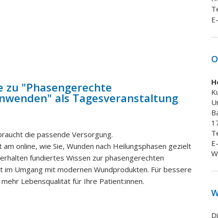
Te
E-
O
H
 zu "
Phasengerechte
K
nwenden" als Tagesveranstaltung
U
B
1
T
 braucht die passende Versorgung.
E-
ht am online, wie Sie, Wunden nach Heilungsphasen gezielt
W
 erhalten fundiertes Wissen zur phasengerechten
heit im Umgang mit modernen Wundprodukten. Für bessere
mehr Lebensqualität für Ihre Patient:innen.
W
D