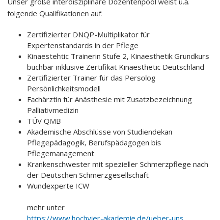
Unser große interdisziplinäre Dozentenpool weist u.a.
folgende Qualifikationen auf:
Zertifizierter DNQP-Multiplikator für
Expertenstandards in der Pflege
Kinaestehtic Trainerin Stufe 2, Kinaesthetik Grundkurs
buchbar inklusive Zertifikat Kinaesthetic Deutschland
Zertifizierter Trainer für das Persolog
Persönlichkeitsmodell
Fachärztin für Anästhesie mit Zusatzbezeichnung
Palliativmedizin
TÜV QMB
Akademische Abschlüsse von Studiendekan
Pflegepädagogik, Berufspädagogen bis
Pflegemanagement
Krankenschwester mit spezieller Schmerzpflege nach
der Deutschen Schmerzgesellschaft
Wundexperte ICW
mehr unter
https://www.hochvier-akademie.de/ueber-uns