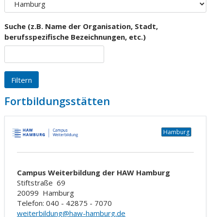
Suche (z.B. Name der Organisation, Stadt,
berufsspezifische Bezeichnungen, etc.)
Type 2 or more characters
Filtern
for results.
Fortbildungsstätten
Hamburg
Campus Weiterbildung der HAW Hamburg
Stiftstraße
69
20099
Hamburg
Telefon: 040 - 42875 - 7070
weiterbildung@haw-hamburg.de